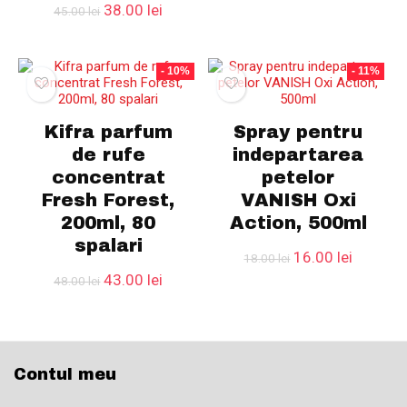
Prețul
Prețul
38.00
lei
45.00
lei
inițial
curent
a
este:
fost:
38.00 lei.
- 10%
- 11%
45.00 lei.
Kifra parfum
Spray pentru
de rufe
indepartarea
concentrat
petelor
Fresh Forest,
VANISH Oxi
200ml, 80
Action, 500ml
spalari
Prețul
Prețul
16.00
lei
18.00
lei
inițial
curent
Prețul
Prețul
43.00
lei
48.00
lei
a
este:
inițial
curent
fost:
16.00 le
a
este:
18.00 lei.
fost:
43.00 lei.
48.00 lei.
Contul meu