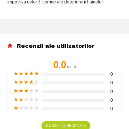
impotriva celor 3 semne ale deteriorarii hainelor.
Recenzii ale utilizatorilor
0.0
din 5
★
★
★
★
★
0
★
★
★
★
★
0
★
★
★
★
★
0
★
★
★
★
★
0
★
★
★
★
★
0
SCRIEȚI O RECENZIE