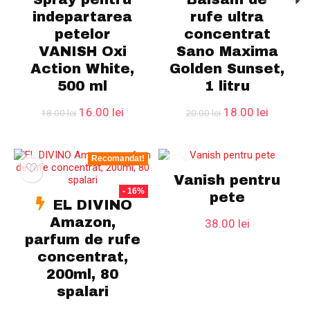
indepartarea
rufe ultra
petelor
concentrat
VANISH Oxi
Sano Maxima
Action White,
Golden Sunset,
500 ml
1 litru
Prețul
Prețul
Prețul
Prețul
16.00
lei
18.00
lei
18.00
lei
20.00
lei
inițial
curent
inițial
curent
a
este:
a
este:
fost:
16.00 lei.
fost:
18.00 le
Recomandat!
18.00 lei.
20.00 lei.
Vanish pentru
- 16%
pete
EL DIVINO
Amazon,
38.00
lei
parfum de rufe
concentrat,
200ml, 80
spalari