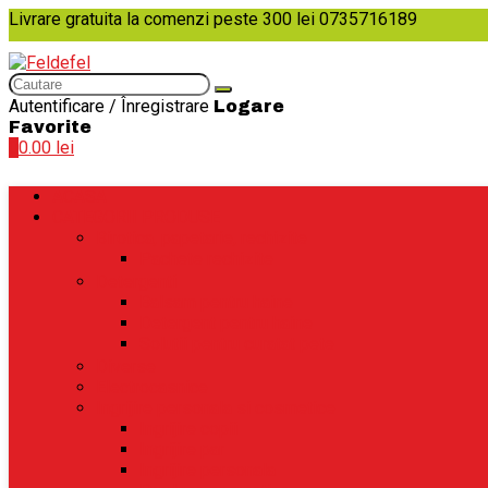
Livrare gratuita la comenzi peste 300 lei
0735716189
Autentificare / Înregistrare
Logare
Favorite
0
0.00
lei
ACASA
CATEGORII PRODUSE
Birotica, papetarie, rechizite
Pachete rechizite
Detergenti
Balsam pentru haine
Detergent pentru haine
Solutii pentru curatat pete
Diverse
Electrocasnice
Ingrijire personala si cosmetice
Ingrijire copii
Ingrijire par
Ingrijire personala