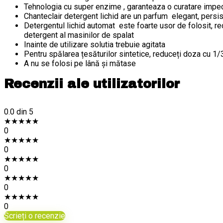
Tehnologia cu super enzime , garanteaza o curatare impecab
Chanteclair detergent lichid are un parfum elegant, persist
Detergentul lichid automat este foarte usor de folosit, r
detergent al masinilor de spalat
Inainte de utilizare solutia trebuie agitata
Pentru spălarea țesăturilor sintetice, reduceți doza cu 
A nu se folosi pe lână și mătase
Recenzii ale utilizatorilor
0.0
din 5
★
★
★
★
★
0
★
★
★
★
★
0
★
★
★
★
★
0
★
★
★
★
★
0
★
★
★
★
★
0
Scrieți o recenzie