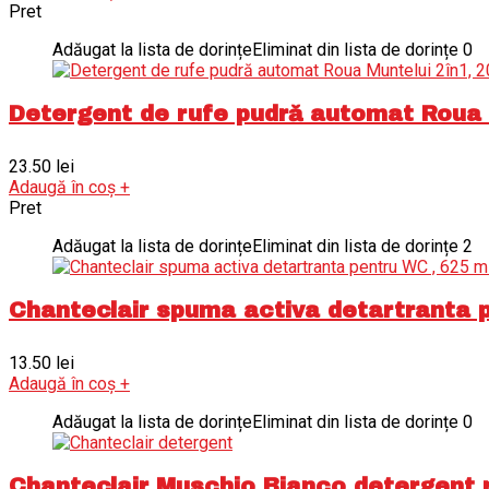
Pret
Adăugat la lista de dorințe
Eliminat din lista de dorințe
0
Detergent de rufe pudră automat Roua Mu
23.50
lei
Adaugă în coș
+
Pret
Adăugat la lista de dorințe
Eliminat din lista de dorințe
2
Chanteclair spuma activa detartranta 
13.50
lei
Adaugă în coș
+
Adăugat la lista de dorințe
Eliminat din lista de dorințe
0
Chanteclair Muschio Bianco detergent ruf