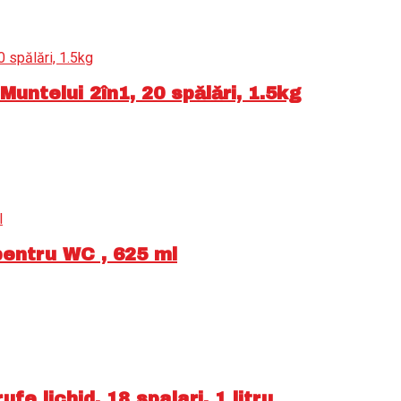
ntelui 2în1, 20 spălări, 1.5kg
pentru WC , 625 ml
e lichid, 18 spalari, 1 litru