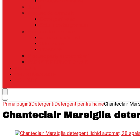
Produse cosmetice
Jucarii
Produse de curatenie
Detergenti vase
Solutii pentru geamuri
Produse de uz casnic
Articole pentru pat
Odorizante
Prosoape
Produse party si decoratiuni
PACHETE PROMOTIONALE
MAGAZIN
CHRISTMAS SALE
CONTACT
Prima pagină
Detergenti
Detergent pentru haine
Chanteclair Mars
Chanteclair Marsiglia deter