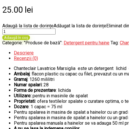
25.00
lei
Adaugă la lista de dorințe
Adăugat la lista de dorințe
Eliminat din
Cantitate
Chanteclair
Adaugă în coș
Marsiglia
Categorie: "Produse de bază":
Detergent pentru haine
Tag:
Chan
detergent
lichid
Descriere
automat,
Recenzii (0)
28
Chanteclair Lavatrice Marsiglia este un detergent lichid c
spalari,
Ambalaj
: flacon plastic cu capac cu filet, prevazut cu un 
1260ml
Gramaj
: 1260 mililitri
Numar spalari:
28
Forma de prezentare
: lichida
Utilizare:
pentru in masinile de spalat
Proprietati
: ofera textilelor spalate o curatare optima, o 
Dozare
: 1 capac = 75 ml
Pentru spalarea in masina de spalat a hainelor cu un gra
Pentru spalarea in masina de spalat a hainelor cu un grad
Pentru spalarea manuala a hainelor se va adauga 50 ml pr
A nu se lasa la indemana copiilor