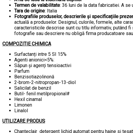
Termen de valabilitate
: 36 luni de la data fabricatiei. A se
Tara de origine
: Italia
Fotografiile produselor, descrierile și specificațiile preze
actuală a produselor. Designul, culorile, formele, alte cara
caracteristicile descrise sunt cu titlu informativ, putând f
fotografie sau descriere nu obligă firma producatoare sa
COMPOZITIE CHIMICA
Surfactanți intre 5 SI 15%
Agenti anionici<5%:
Săpun și agenți tensioactivi
Parfum
Benzisotiazolinonă
2-brom-2-nitropropan-13-diol
Salicilat de benzil
Butil- fenil metilpropional#
Hexil cinamal
Limonen
Linalol
UTILIZARE PRODUS
Chanteclair detergent lichid automat pentru haine si tesat