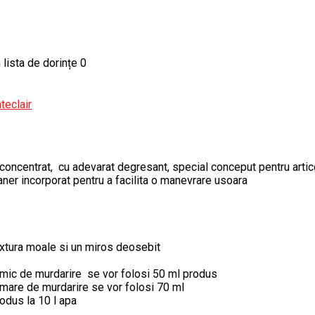
 lista de dorințe
0
teclair
oncentrat, cu adevarat degresant, special conceput pentru articol
maner incorporat pentru a facilita o manevrare usoara
textura moale si un miros deosebit
d mic de murdarire se vor folosi 50 ml produs
 mare de murdarire se vor folosi 70 ml
odus la 10 l apa