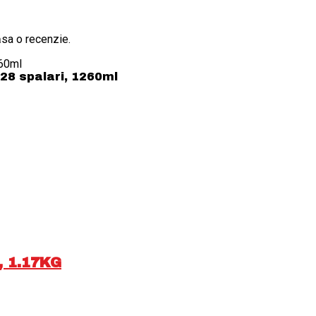
ăsa o recenzie.
 28 spalari, 1260ml
, 1.17KG