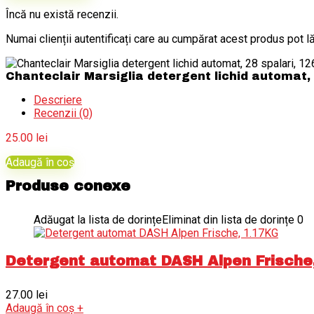
Încă nu există recenzii.
Numai clienții autentificați care au cumpărat acest produs pot l
Chanteclair Marsiglia detergent lichid automat,
Descriere
Recenzii (0)
25.00
lei
Adaugă în coș
Produse conexe
Adăugat la lista de dorințe
Eliminat din lista de dorințe
0
Detergent automat DASH Alpen Frische
27.00
lei
Adaugă în coș
+