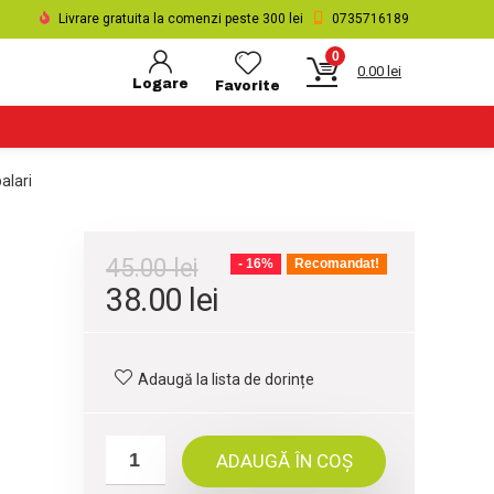
Livrare gratuita la comenzi peste 300 lei
0735716189
0
0.00
lei
Logare
Favorite
alari
45.00
lei
- 16%
Recomandat!
Prețul
Prețul
38.00
lei
inițial
curent
a
este:
Adaugă la lista de dorințe
fost:
38.00 lei.
45.00 lei.
ADAUGĂ ÎN COȘ