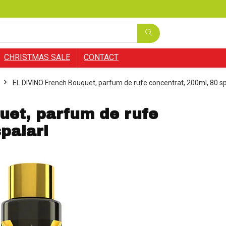
CHRISTMAS SALE
CONTACT
EL DIVINO French Bouquet, parfum de rufe concentrat, 200ml, 80 sp
uet, parfum de rufe
palari