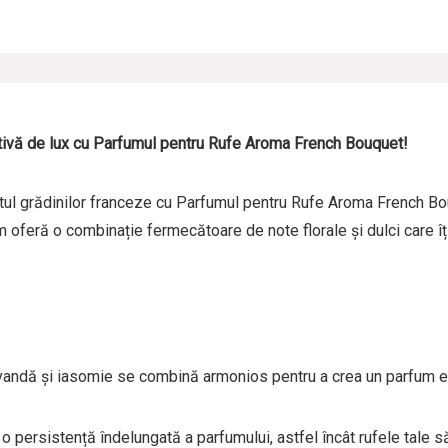
activă de lux cu Parfumul pentru Rufe Aroma French Bouquet!
ul grădinilor franceze cu Parfumul pentru Rufe Aroma French Bouq
oferă o combinație fermecătoare de note florale și dulci care îți
avandă și iasomie se combină armonios pentru a crea un parfum ele
 persistență îndelungată a parfumului, astfel încât rufele tale 