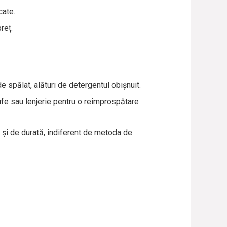
cate.
reț.
spălat, alături de detergentul obișnuit.
fe sau lenjerie pentru o reîmprospătare
s și de durată, indiferent de metoda de