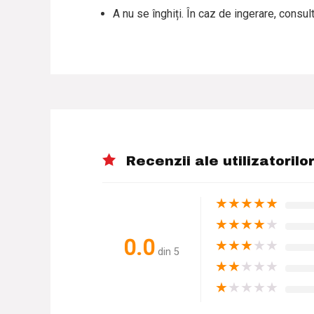
A nu se înghiți. În caz de ingerare, consul
Recenzii ale utilizatorilo
★
★
★
★
★
★
★
★
★
★
0.0
★
★
★
★
★
din 5
★
★
★
★
★
★
★
★
★
★