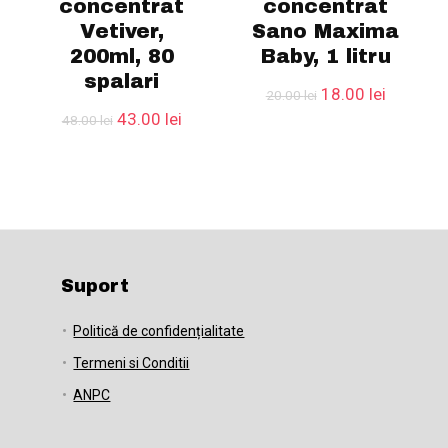
concentrat
concentrat
Vetiver,
Sano Maxima
200ml, 80
Baby, 1 litru
spalari
țul
Prețul
Prețul
18.00
lei
20.00
lei
rent
inițial
curent
Prețul
Prețul
43.00
lei
48.00
lei
e:
a
este:
inițial
curent
00 lei.
fost:
18.00 lei
a
este:
20.00 lei.
fost:
43.00 lei.
48.00 lei.
Suport
Politică de confidențialitate
Termeni si Conditii
ANPC