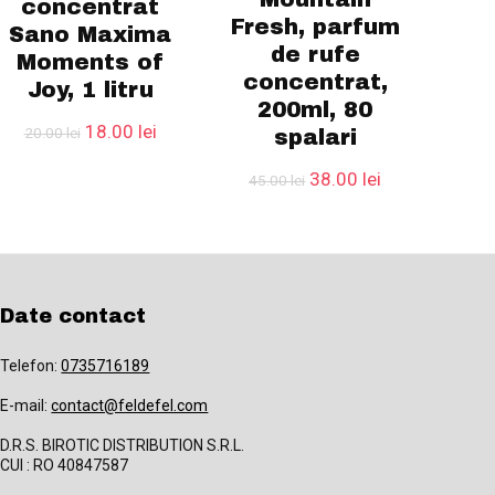
concentrat
Fresh, parfum
Sano Maxima
de rufe
Moments of
concentrat,
Joy, 1 litru
200ml, 80
Prețul
Prețul
18.00
lei
20.00
lei
spalari
inițial
curent
.
a
este:
Prețul
Prețul
38.00
lei
45.00
lei
fost:
18.00 lei.
inițial
curent
20.00 lei.
a
este:
fost:
38.00 lei.
45.00 lei.
Date contact
Telefon:
0735716189
E-mail:
contact@feldefel.com
D.R.S. BIROTIC DISTRIBUTION S.R.L.
CUI : RO 40847587