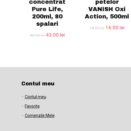
concentrat
petelor
Pure Life,
VANISH Oxi
200ml, 80
Action, 500ml
spalari
Prețul
Pre
16.00
lei
18.00
lei
inițial
cu
Prețul
Prețul
43.00
lei
48.00
lei
a
est
inițial
curent
fost:
16.
a
este:
18.00 lei.
fost:
43.00 lei.
48.00 lei.
Contul meu
Contul meu
Favorite
Comenzile Mele