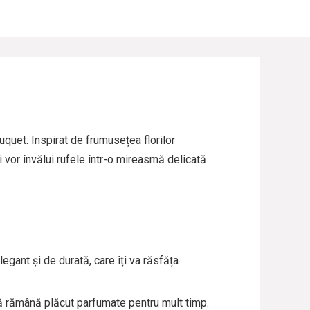
uet. Inspirat de frumusețea florilor
 vor învălui rufele într-o mireasmă delicată
gant și de durată, care îți va răsfăța
să rămână plăcut parfumate pentru mult timp.