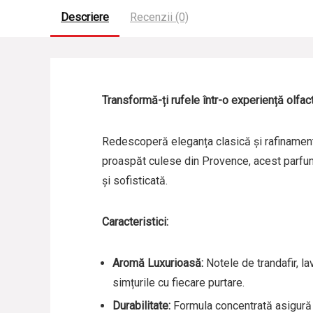
Descriere
Recenzii (0)
Transformă-ți rufele într-o experiență olf
Redescoperă eleganța clasică și rafinament
proaspăt culese din Provence, acest parfum 
și sofisticată.
Caracteristici:
Aromă Luxurioasă:
Notele de trandafir, l
simțurile cu fiecare purtare.
Durabilitate:
Formula concentrată asigură o