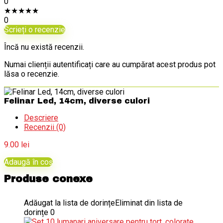
0
★
★
★
★
★
0
Scrieți o recenzie
Încă nu există recenzii.
Numai clienții autentificați care au cumpărat acest produs pot
lăsa o recenzie.
Felinar Led, 14cm, diverse culori
Descriere
Recenzii (0)
9.00
lei
Adaugă în coș
Produse conexe
Adăugat la lista de dorințe
Eliminat din lista de
dorințe
0