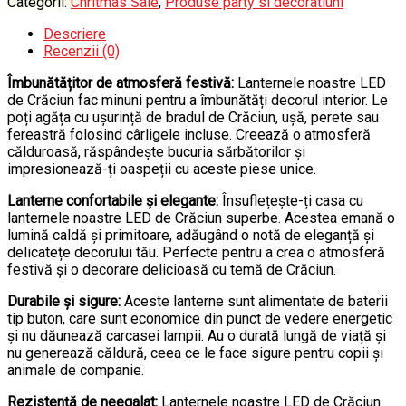
Categorii:
Chritmas Sale
,
Produse party si decoratiuni
14cm,
diverse
Descriere
culori
Recenzii (0)
Îmbunătățitor de atmosferă festivă:
Lanternele noastre LED
de Crăciun fac minuni pentru a îmbunătăți decorul interior. Le
poți agăța cu ușurință de bradul de Crăciun, ușă, perete sau
fereastră folosind cârligele incluse. Creează o atmosferă
călduroasă, răspândește bucuria sărbătorilor și
impresionează-ți oaspeții cu aceste piese unice.
Lanterne confortabile și elegante:
Însuflețește-ți casa cu
lanternele noastre LED de Crăciun superbe. Acestea emană o
lumină caldă și primitoare, adăugând o notă de eleganță și
delicatețe decorului tău. Perfecte pentru a crea o atmosferă
festivă și o decorare delicioasă cu temă de Crăciun.
Durabile și sigure:
Aceste lanterne sunt alimentate de baterii
tip buton, care sunt economice din punct de vedere energetic
și nu dăunează carcasei lampii. Au o durată lungă de viață și
nu generează căldură, ceea ce le face sigure pentru copii și
animale de companie.
Rezistență de neegalat:
Lanternele noastre LED de Crăciun