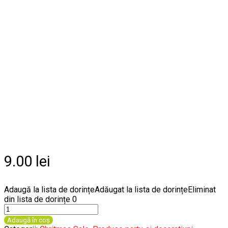
9.00
lei
Adaugă la lista de dorințe
Adăugat la lista de dorințe
Eliminat
din lista de dorințe
0
Cantitate
Felinar
Adaugă în coș
Led,