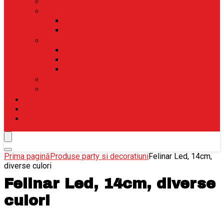
Jucarii
Produse de curatenie
Detergenti vase
Solutii pentru geamuri
Produse de uz casnic
Articole pentru pat
Odorizante
Prosoape
Produse party si decoratiuni
PACHETE PROMOTIONALE
MAGAZIN
CHRISTMAS SALE
CONTACT
Prima pagină
Produse party si decoratiuni
Felinar Led, 14cm,
diverse culori
Felinar Led, 14cm, diverse
culori