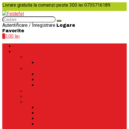
Livrare gratuita la comenzi peste 300 lei
0735716189
Autentificare / Înregistrare
Logare
Favorite
0
0.00
lei
ACASA
CATEGORII PRODUSE
Birotica, papetarie, rechizite
Pachete rechizite
Detergenti
Balsam pentru haine
Detergent pentru haine
Solutii pentru curatat pete
Diverse
Electrocasnice
Ingrijire personala si cosmetice
Ingrijire copii
Ingrijire par
Ingrijire personala
Produse cosmetice