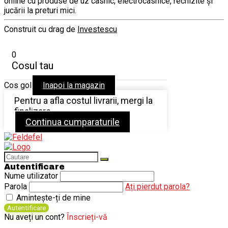
online cu produse de uz casnic, electrocasnice, rechizite și
jucării la preturi mici.
Construit cu drag de
Investescu
0
Cosul tau
Cos gol
Inapoi la magazin
Pentru a afla costul livrarii, mergi la
finalizare
Continua cumparaturile
Autentificare
Nume utilizator
Parola
Ați pierdut parola?
Amintește-ți de mine
Autentificare
Nu aveți un cont?
Înscrieți-vă