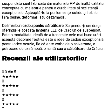
suspendate sunt fabricate din materiale PP de înaltă calitate,
concepute cu măiestrie pentru o durabilitate și rezistență
excepționale. Așteaptă-te la performanțe solide și fiabile,
fără daune, deformări sau dezamăgiri.
Cel mai bun cadou pentru sărbătoare:
Surprinde-ți cei dragi
oferindu-le această lanternă LED de Crăciun de suspendat.
Este o modalitate ideală de a transmite cele mai bune urări;
această decorare festivă este o idee de cadou excepțională
pentru orice ocazie, fie că este vorba de o aniversare, o
petrecere de casă nouă, o nuntă sau o sărbătoare de Crăciun.
Recenzii ale utilizatorilor
0.0
din 5
★
★
★
★
★
0
★
★
★
★
★
0
★
★
★
★
★
0
★
★
★
★
★