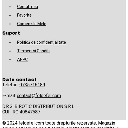
Contul meu
Favorite
Comenzile Mele
Suport
Politică de confidențialitate
Termeni si Conditii
ANPC
Date contact
Telefon:
0735716189
E-mail:
contact@feldefel.com
D.R.S. BIROTIC DISTRIBUTION S.R.L.
CUI : RO 40847587
© 2024 feldefel.com toate drepturile rezervate. Magazin