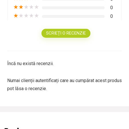
★
★
★
★
★
0
★
★
★
★
★
0
SCRIEȚI O RECENZIE
Încă nu există recenzii.
Numai clienții autentificați care au cumpărat acest produs
pot lăsa o recenzie.