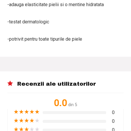
-adauga elasticitate pielii si o mentine hidratata
-testat dermatologic
-potrivit pentru toate tipurile de piele
Recenzii ale utilizatorilor
0.0
din 5
★
★
★
★
★
0
★
★
★
★
★
0
★
★
★
★
★
0