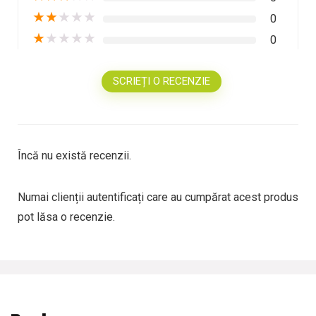
★
★
★
★
★
0
★
★
★
★
★
0
SCRIEȚI O RECENZIE
Încă nu există recenzii.
Numai clienții autentificați care au cumpărat acest produs
pot lăsa o recenzie.