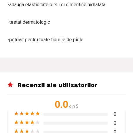
-adauga elasticitate pielii si o mentine hidratata
-testat dermatologic
-potrivit pentru toate tipurile de piele
Recenzii ale utilizatorilor
0.0
din 5
★
★
★
★
★
0
★
★
★
★
★
0
★
★
★
★
★
0