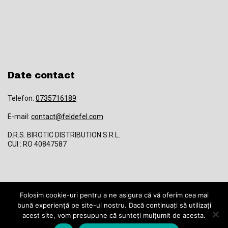
Date contact
Telefon:
0735716189
E-mail:
contact@feldefel.com
D.R.S. BIROTIC DISTRIBUTION S.R.L.
CUI : RO 40847587
Folosim cookie-uri pentru a ne asigura că vă oferim cea mai
© 2024 feldefel.com toate drepturile rezervate. Magazin online cu
bună experiență pe site-ul nostru. Dacă continuați să utilizați
produse de uz casnic, electrocasnice, rechizite și jucării la preturi
acest site, vom presupune că sunteți mulțumit de acesta.
mici.