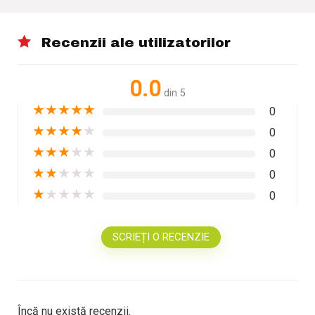
Recenzii ale utilizatorilor
0.0
din 5
★
★
★
★
★
0
★
★
★
★
★
0
★
★
★
★
★
0
★
★
★
★
★
0
★
★
★
★
★
0
SCRIEȚI O RECENZIE
Încă nu există recenzii.