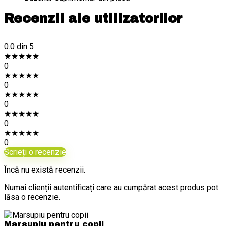
Recenzii ale utilizatorilor
0.0
din 5
★
★
★
★
★
0
★
★
★
★
★
0
★
★
★
★
★
0
★
★
★
★
★
0
★
★
★
★
★
0
Scrieți o recenzie
Încă nu există recenzii.
Numai clienții autentificați care au cumpărat acest produs pot
lăsa o recenzie.
Marsupiu pentru copii