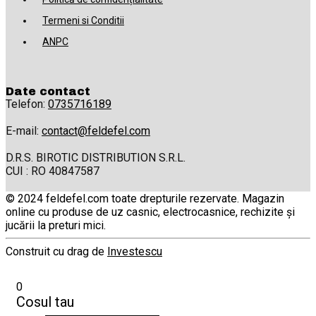
Termeni si Conditii
ANPC
Date contact
Telefon:
0735716189
E-mail:
contact@feldefel.com
D.R.S. BIROTIC DISTRIBUTION S.R.L.
CUI : RO 40847587
© 2024 feldefel.com toate drepturile rezervate. Magazin
online cu produse de uz casnic, electrocasnice, rechizite și
jucării la preturi mici.
Construit cu drag de
Investescu
0
Cosul tau