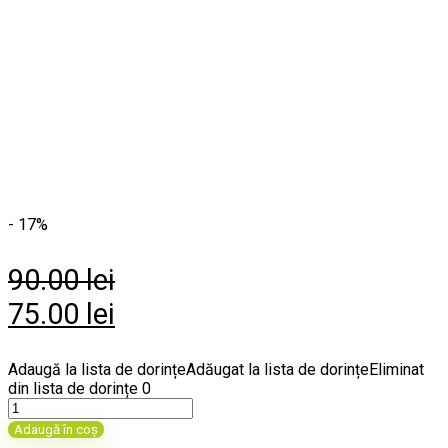
- 17%
90.00
lei
Prețul
Prețul
75.00
lei
inițial
curent
Adaugă la lista de dorințe
Adăugat la lista de dorințe
Eliminat
a
este:
din lista de dorințe
0
Cantitate
fost:
75.00 lei.
Marsupiu
Adaugă în coș
pentru