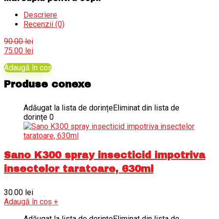
Descriere
Recenzii (0)
90.00
lei
Prețul
Prețul
75.00
lei
inițial
curent
Adaugă în coș
a
este:
fost:
75.00 lei.
Produse conexe
90.00 lei.
Adăugat la lista de dorințe
Eliminat din lista de
dorințe
0
Sano K300 spray insecticid impotriva
insectelor taratoare, 630ml
30.00
lei
Adaugă în coș
+
Adăugat la lista de dorințe
Eliminat din lista de