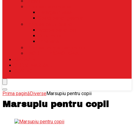
Jucarii
Produse de curatenie
Detergenti vase
Solutii pentru geamuri
Produse de uz casnic
Articole pentru pat
Odorizante
Prosoape
Produse party si decoratiuni
PACHETE PROMOTIONALE
MAGAZIN
CHRISTMAS SALE
CONTACT
Prima pagină
Diverse
Marsupiu pentru copii
Marsupiu pentru copii