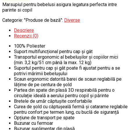
90.00 lei.
copii
Marsupiul pentru bebelusi asigura legatura perfecta intre
parinte si copil
Categorie: "Produse de bază":
Diverse
Descriere
Recenzii (0)
100% Poliester
Suport multifuncțional pentru cap și gât
Transportul ergonomic al bebelușilor și copiilor mici
(min. 3,2 kg/51 cm până la max. 12 kg)
Suportul pentru cap și gât poate fi ajustat pentru a se
potrivi mărimii bebelușului
Scaun ergonomic datorită barei de scaun reglabilă pe
lățime de pe centura de șold
Partea din spate din plasă 3D respirabilă pentru o
circulație ideală a aerului pentru copil și părinte
Bretele de umăr căptușite confortabile
Curea de șold cu căptușeală fermă și catarame reglabile
pentru confort pe termen lung, cu buclă de siguranță
Opțiune de transport pe spate
Buzunar cu fermoar
Buzunar suplimentar din plasă