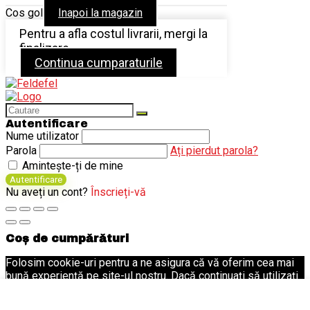
Cos gol
Inapoi la magazin
Pentru a afla costul livrarii, mergi la
finalizare
Continua cumparaturile
Autentificare
Nume utilizator
Parola
Ați pierdut parola?
Amintește-ți de mine
Autentificare
Nu aveți un cont?
Înscrieți-vă
Coș de cumpărături
Folosim cookie-uri pentru a ne asigura că vă oferim cea mai
bună experiență pe site-ul nostru. Dacă continuați să utilizați
acest site, vom presupune că sunteți mulțumit de acesta.
Ok
Politica de Confidențialitate