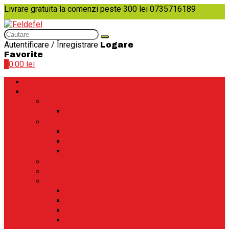
Livrare gratuita la comenzi peste 300 lei
0735716189
Autentificare / Înregistrare
Logare
Favorite
0
0.00
lei
ACASA
CATEGORII PRODUSE
Birotica, papetarie, rechizite
Pachete rechizite
Detergenti
Balsam pentru haine
Detergent pentru haine
Solutii pentru curatat pete
Diverse
Electrocasnice
Ingrijire personala si cosmetice
Ingrijire copii
Ingrijire par
Ingrijire personala
Produse cosmetice