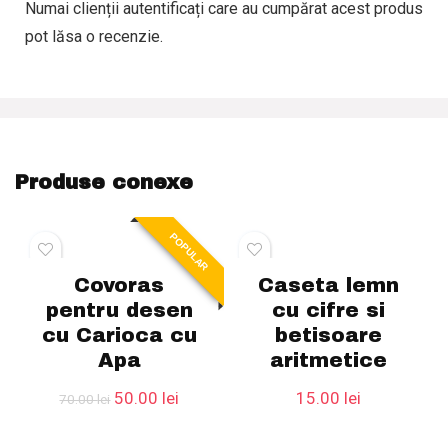
Numai clienții autentificați care au cumpărat acest produs
pot lăsa o recenzie.
Produse conexe
POPULAR
Covoras
Caseta lemn
pentru desen
cu cifre si
cu Carioca cu
betisoare
Apa
aritmetice
Prețul
Prețul
50.00
lei
15.00
lei
70.00
lei
inițial
curent
a
este: