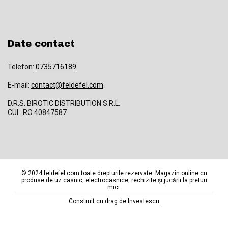
Date contact
Telefon:
0735716189
E-mail:
contact@feldefel.com
D.R.S. BIROTIC DISTRIBUTION S.R.L.
CUI : RO 40847587
© 2024 feldefel.com toate drepturile rezervate. Magazin online cu
produse de uz casnic, electrocasnice, rechizite și jucării la preturi
mici.
Construit cu drag de
Investescu