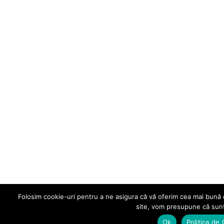
Folosim cookie-uri pentru a ne asigura că vă oferim cea mai bună e
site, vom presupune că sunt
Ok
Politica de 