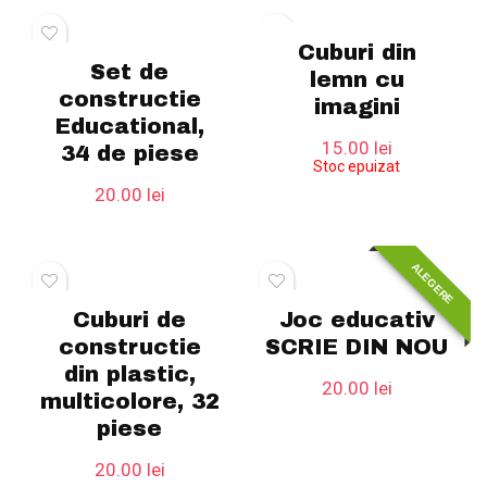
fost:
50.00 lei.
70.00 lei.
Cuburi din
Set de
lemn cu
constructie
imagini
Educational,
15.00
lei
34 de piese
Stoc epuizat
20.00
lei
ALEGERE
Cuburi de
Joc educativ
constructie
SCRIE DIN NOU
din plastic,
20.00
lei
multicolore, 32
piese
20.00
lei