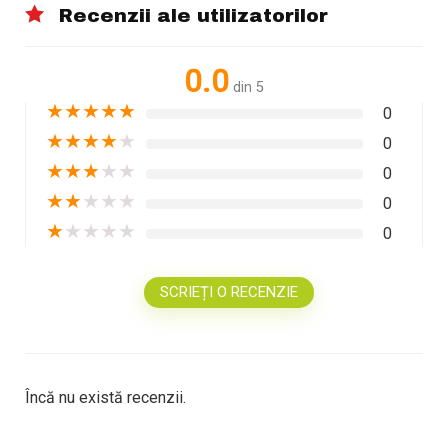
Recenzii ale utilizatorilor
0.0
din 5
★
★
★
★
★
0
★
★
★
★
★
0
★
★
★
★
★
0
★
★
★
★
★
0
★
★
★
★
★
0
SCRIEȚI O RECENZIE
Încă nu există recenzii.