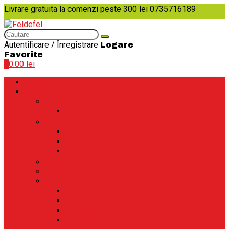
Livrare gratuita la comenzi peste 300 lei
0735716189
Autentificare / Înregistrare
Logare
Favorite
0
0.00
lei
ACASA
CATEGORII PRODUSE
Birotica, papetarie, rechizite
Pachete rechizite
Detergenti
Balsam pentru haine
Detergent pentru haine
Solutii pentru curatat pete
Diverse
Electrocasnice
Ingrijire personala si cosmetice
Ingrijire copii
Ingrijire par
Ingrijire personala
Produse cosmetice