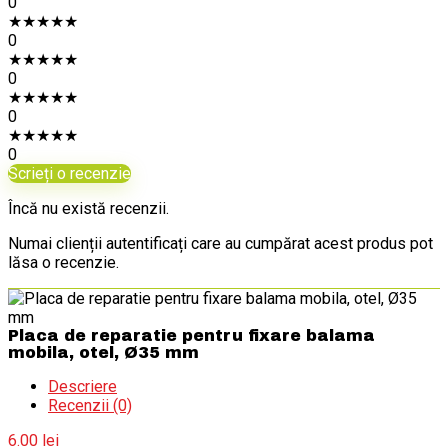
0
★
★
★
★
★
0
★
★
★
★
★
0
★
★
★
★
★
0
★
★
★
★
★
0
Scrieți o recenzie
Încă nu există recenzii.
Numai clienții autentificați care au cumpărat acest produs pot
lăsa o recenzie.
Placa de reparatie pentru fixare balama
mobila, otel, Ø35 mm
Descriere
Recenzii (0)
6.00
lei