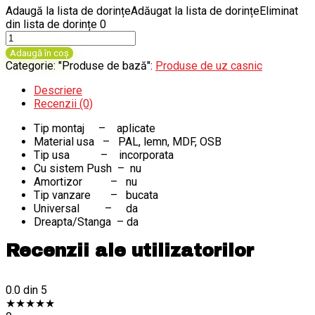
Adaugă la lista de dorințe
Adăugat la lista de dorințe
Eliminat
din lista de dorințe
0
Cantitate
Placa
Adaugă în coș
de
Categorie: "Produse de bază":
Produse de uz casnic
reparatie
pentru
Descriere
fixare
Recenzii (0)
balama
Tip montaj – a
plicate
mobila,
Material usa –
PAL, lemn, MDF, OSB
otel,
Tip usa – i
ncorporata
Ø35
Cu sistem Push – n
u
mm
Amortizor – n
u
Tip vanzare – b
ucata
Universal – da
Dreapta/Stanga – da
Recenzii ale utilizatorilor
0.0
din 5
★
★
★
★
★