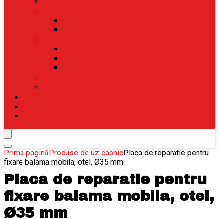
Jucarii
Produse de curatenie
Detergenti vase
Solutii pentru geamuri
Produse de uz casnic
Articole pentru pat
Odorizante
Prosoape
Produse party si decoratiuni
PACHETE PROMOTIONALE
MAGAZIN
CHRISTMAS SALE
CONTACT
Prima pagină
Produse de uz casnic
Placa de reparatie pentru
fixare balama mobila, otel, Ø35 mm
Placa de reparatie pentru
fixare balama mobila, otel,
Ø35 mm