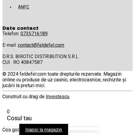
ANPC
Date contact
Telefon:
0735716189
E-mail:
contact@feldefel.com
D.R.S. BIROTIC DISTRIBUTION S.R.L.
CUI : RO 40847587
© 2024 feldefel.com toate drepturile rezervate. Magazin
online cu produse de uz casnic, electrocasnice, rechizite și
jucării la preturi mici.
Construit cu drag de
Investescu
0
Cosul tau
Cos gol
Inapoi la magazin