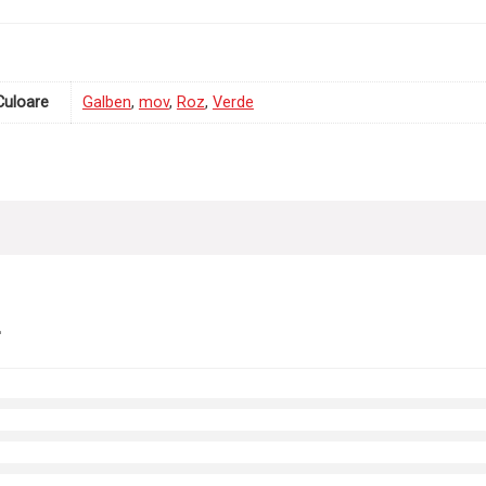
Culoare
Galben
,
mov
,
Roz
,
Verde
r