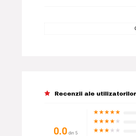
Recenzii ale utilizatorilo
★
★
★
★
★
★
★
★
★
★
0.0
★
★
★
★
★
din 5