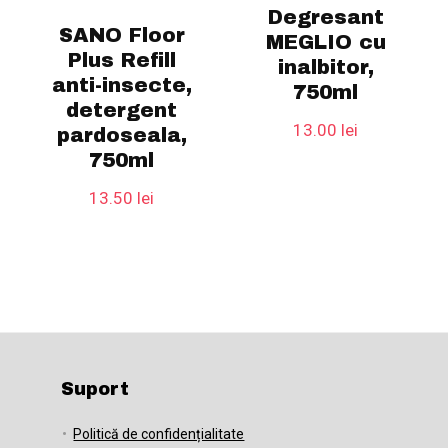
Degresant
SANO Floor
MEGLIO cu
Plus Refill
inalbitor,
anti-insecte,
750ml
detergent
13.00
lei
pardoseala,
750ml
13.50
lei
Suport
Politică de confidențialitate