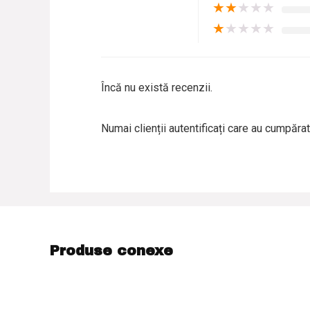
★
★
★
★
★
★
★
★
★
★
Încă nu există recenzii.
Numai clienții autentificați care au cumpăra
Produse conexe