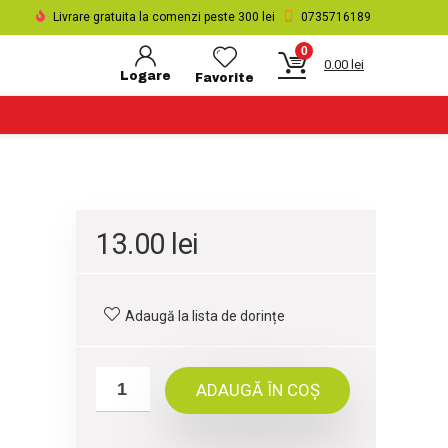
Livrare gratuita la comenzi peste 300 lei
0735716189
0
0.00
lei
Logare
Favorite
13.00
lei
Adaugă la lista de dorințe
ADAUGĂ ÎN COȘ