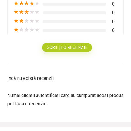
★
★
★
★
★
0
★
★
★
★
★
0
★
★
★
★
★
0
★
★
★
★
★
0
SCRIEȚI O RECENZIE
Încă nu există recenzii.
Numai clienții autentificați care au cumpărat acest produs
pot lăsa o recenzie.