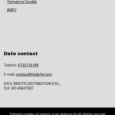
Termeni si Conditii
ANPC
Date contact
Telefon:
0735716189
E-mail:
contact@feldefel.com
D.R.S. BIROTIC DISTRIBUTION S.R.L.
CUI : RO 40847587
Folosim cookie-uri pentru a ne asigura că vă oferim cea mai