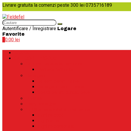
Livrare gratuita la comenzi peste 300 lei
0735716189
Autentificare / Înregistrare
Logare
Favorite
0
0.00
lei
ACASA
CATEGORII PRODUSE
Birotica, papetarie, rechizite
Pachete rechizite
Detergenti
Balsam pentru haine
Detergent pentru haine
Solutii pentru curatat pete
Diverse
Electrocasnice
Ingrijire personala si cosmetice
Ingrijire copii
Ingrijire par
Ingrijire personala