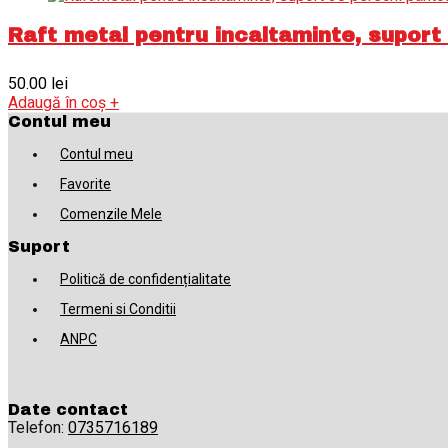
Raft metal pentru incaltaminte, suport 3
50.00
lei
Adaugă în coș
+
Contul meu
Contul meu
Favorite
Comenzile Mele
Suport
Politică de confidențialitate
Termeni si Conditii
ANPC
Date contact
Telefon:
0735716189