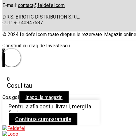
E-mail:
contact@feldefel.com
D.R.S. BIROTIC DISTRIBUTION S.R.L.
CUI : RO 40847587
© 2024 feldefel.com toate drepturile rezervate. Magazin online c
Construit cu drag de
Investescu
0
0
Cosul tau
Cos gol
Inapoi la magazin
Pentru a afla costul livrarii, mergi la
finalizare
Continua cumparaturile