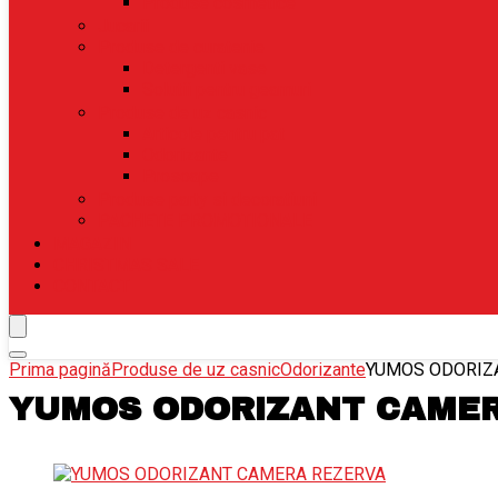
Produse cosmetice
Jucarii
Produse de curatenie
Detergenti vase
Solutii pentru geamuri
Produse de uz casnic
Articole pentru pat
Odorizante
Prosoape
Produse party si decoratiuni
PACHETE PROMOTIONALE
MAGAZIN
CHRISTMAS SALE
CONTACT
Prima pagină
Produse de uz casnic
Odorizante
YUMOS ODORIZ
YUMOS ODORIZANT CAME