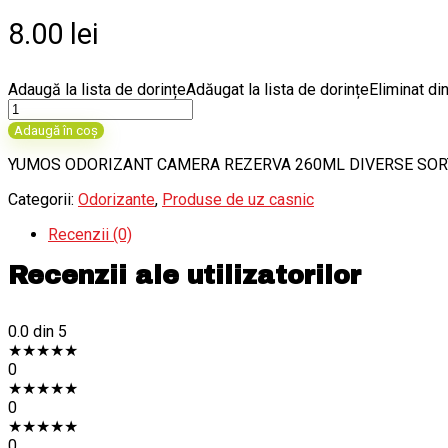
8.00
lei
Adaugă la lista de dorințe
Adăugat la lista de dorințe
Eliminat din
Cantitate
YUMOS
Adaugă în coș
ODORIZANT
CAMERA
YUMOS ODORIZANT CAMERA REZERVA 260ML DIVERSE SO
REZERVA
Categorii:
Odorizante
,
Produse de uz casnic
Recenzii (0)
Recenzii ale utilizatorilor
0.0
din 5
★
★
★
★
★
0
★
★
★
★
★
0
★
★
★
★
★
0