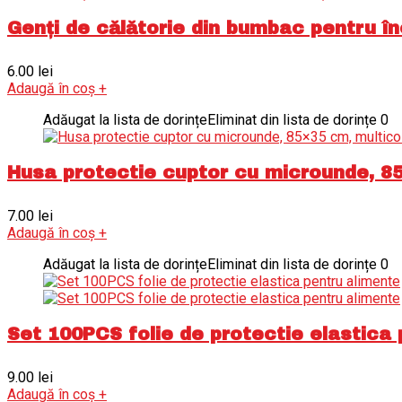
Genți de călătorie din bumbac pentru în
6.00
lei
Adaugă în coș
+
Adăugat la lista de dorințe
Eliminat din lista de dorințe
0
Husa protectie cuptor cu microunde, 85
7.00
lei
Adaugă în coș
+
Adăugat la lista de dorințe
Eliminat din lista de dorințe
0
Set 100PCS folie de protectie elastica
9.00
lei
Adaugă în coș
+