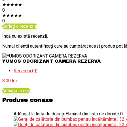
★
★
★
★
★
0
★
★
★
★
★
0
Scrieți o recenzie
Încă nu există recenzii.
Numai clienții autentificați care au cumpărat acest produs pot l
YUMOS ODORIZANT CAMERA REZERVA
Recenzii (0)
8.00
lei
Adaugă în coș
Produse conexe
Adăugat la lista de dorințe
Eliminat din lista de dorințe
0