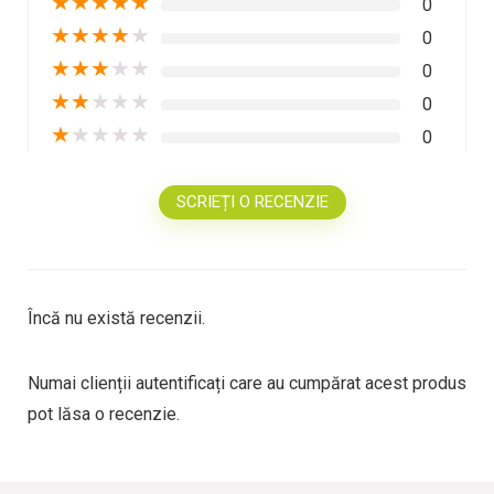
★
★
★
★
★
0
★
★
★
★
★
0
★
★
★
★
★
0
★
★
★
★
★
0
★
★
★
★
★
0
SCRIEȚI O RECENZIE
Încă nu există recenzii.
Numai clienții autentificați care au cumpărat acest produs
pot lăsa o recenzie.