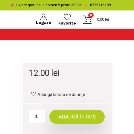
Livrare gratuita la comenzi peste 300 lei
0735716189
0
0.00
lei
Logare
Favorite
12.00
lei
Adaugă la lista de dorințe
ADAUGĂ ÎN COȘ