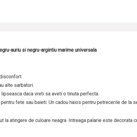
negru-auriu si negru-argintiu marime universala
disconfort.
u alte sarbatori.
 lipseasca daca vreti sa aveti o tinuta perfecta.
entru fete sau baieti. Un cadou haios pentru petrecerile de la se
ut la atingere de culoare neagra. Intreaga palarie este decorata c