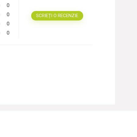
0
0
SCRIEȚI O RECENZIE
0
0