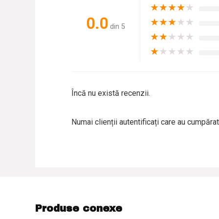
★
★
★
★
★
0.0
★
★
★
★
★
din 5
★
★
★
★
★
★
★
★
★
★
Încă nu există recenzii.
Numai clienții autentificați care au cumpăra
Produse conexe