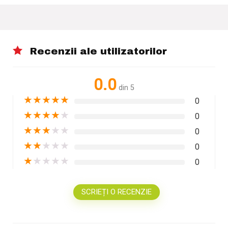
Recenzii ale utilizatorilor
0.0
din 5
★
★
★
★
★
0
★
★
★
★
★
0
★
★
★
★
★
0
★
★
★
★
★
0
★
★
★
★
★
0
SCRIEȚI O RECENZIE