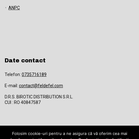
ANPC
Date contact
Telefon:
0735716189
E-mail:
contact@feldefel.com
D.R.S. BIROTIC DISTRIBUTION S.R.L.
CUI : RO 40847587
Folosim cookie-uri pentru a ne asigura că vă oferim cea mai